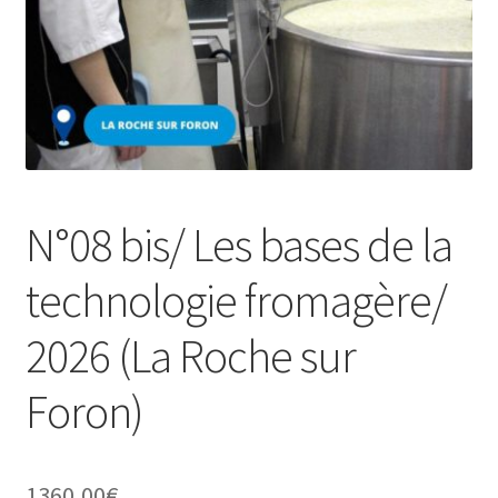
Jeu sérieux Cheese Quest
L’ANFOPEIL
Les formations en présentiel
Les projets de l’Anfopeil
N°08 bis/ Les bases de la
Mentions légales
technologie fromagère/
2026 (La Roche sur
Mes réservations
Foron)
Modalités
Conditions générales de ventes de l’ANFOPEIL
1360,00
€