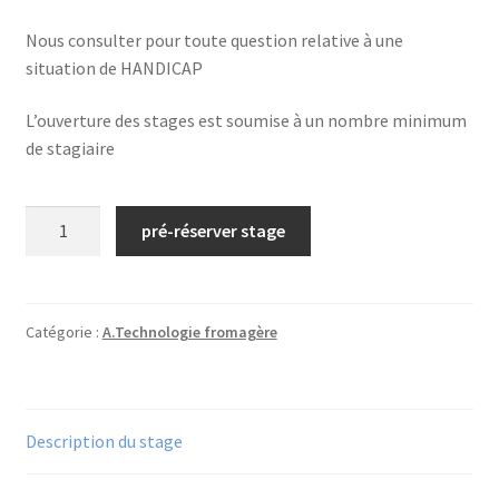
Nous consulter pour toute question relative à une
situation de HANDICAP
L’ouverture des stages est soumise à un nombre minimum
de stagiaire
quantité
pré-réserver stage
de
N°08
bis/
Les
Catégorie :
A.Technologie fromagère
bases
de
la
Description du stage
technologie
fromagère/
2026