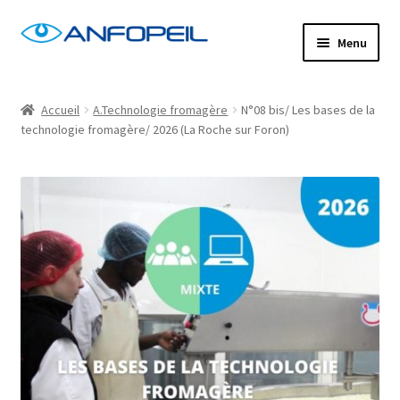
Aller
Aller
Menu
à
au
la
contenu
Accueil
navigation
Accueil
A.Technologie fromagère
N°08 bis/ Les bases de la
technologie fromagère/ 2026 (La Roche sur Foron)
Actus
Centres de formation
Commande
Confirm Subscription
Distanciel
Formations mixtes