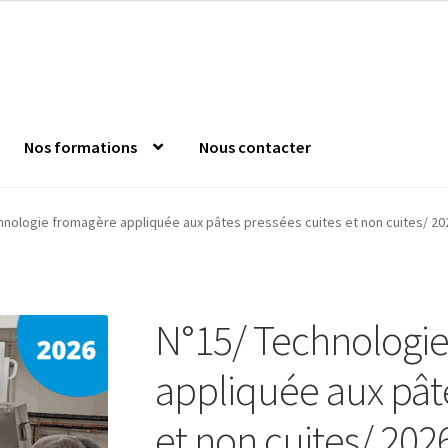
Nos formations
Nous contacter
nde
Confirm Subscription
Distanciel
Formations mixtes
Jeu s
hnologie fromagère appliquée aux pâtes pressées cuites et non cuites/ 202
 l’Anfopeil
Mentions légales
Mes réservations
Modalités
Mon c
N°15/ Technologi
es catalogue
appliquée aux pât
et non cuites/ 202