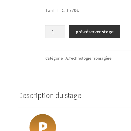
Tarif TTC: 1 770€
quantité
pré-réserver stage
de
N°10/
Technologie
fromagère
Catégorie :
A.Technologie fromagère
appliquée
aux
pâtes
molles/
Description du stage
2026
(Saint-
Lô)