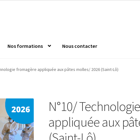
Nos formations
Nous contacter
nde
Confirm Subscription
Distanciel
Formations mixtes
Jeu s
hnologie fromagère appliquée aux pâtes molles/ 2026 (Saint-Lô)
 l’Anfopeil
Mentions légales
Mes réservations
Modalités
Mon c
N°10/ Technologi
es catalogue
appliquée aux pât
(Saint-Lô)