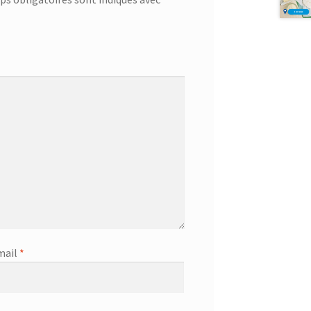
mail
*