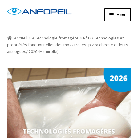
Aller
Aller
Menu
à
au
la
contenu
Accueil
navigation
Accueil
A.Technologie fromagère
N°18/ Technologies et
propriétés fonctionnelles des mozzarelles, pizza cheese et leurs
Actus
analogues/ 2026 (Mamirolle)
Centres de formation
Commande
Confirm Subscription
Distanciel
Formations mixtes