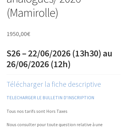
Financements
(Mamirolle)
Règlement intérieur de l’ANFOPEIL
1950,00
€
Mon compte
S26 – 22/06/2026 (13h30) au
Nous contacter
26/06/2026 (12h)
Protection des données personnelles
Télécharger la fiche descriptive
Stages catalogue
TELECHARGER LE BULLETIN D’INSCRIPTION
Tous nos tarifs sont Hors Taxes
Nous consulter pour toute question relative à une