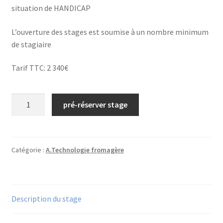
situation de HANDICAP
L’ouverture des stages est soumise à un nombre minimum
de stagiaire
Tarif TTC: 2 340€
quantité
pré-réserver stage
de
N°18/
Technologies
et
Catégorie :
A.Technologie fromagère
propriétés
fonctionnelles
des
Description du stage
mozzarelles,
pizza