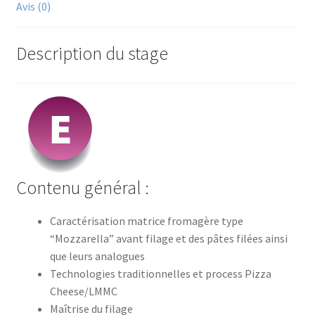
cheese
Avis (0)
et
leurs
Description du stage
analogues/
2026
(Mamirolle)
Contenu général :
Caractérisation matrice fromagère type
“Mozzarella” avant filage et des pâtes filées ainsi
que leurs analogues
Technologies traditionnelles et process Pizza
Cheese/LMMC
Maîtrise du filage