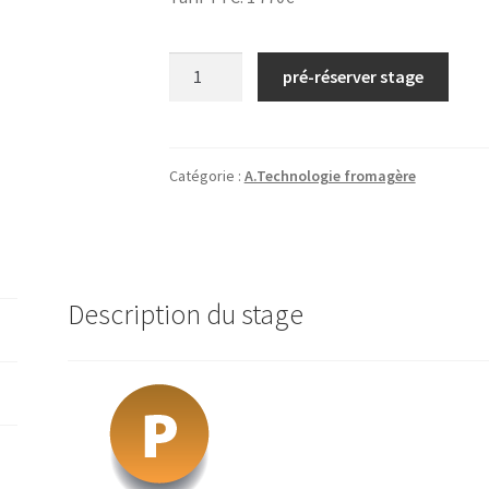
quantité
pré-réserver stage
de
N°13/
Technologie
des
Catégorie :
A.Technologie fromagère
fromages
fondus
et
analogues
Description du stage
bases
laitière/
2026
(Mamirolle)