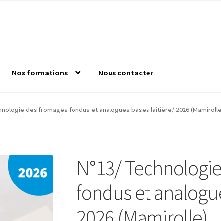
Nos formations
Nous contacter
nde
Confirm Subscription
Distanciel
Formations mixtes
Jeu s
hnologie des fromages fondus et analogues bases laitière/ 2026 (Mamirolle
 l’Anfopeil
Mentions légales
Mes réservations
Modalités
Mon c
N°13/ Technologie
es catalogue
fondus et analogue
2026 (Mamirolle)