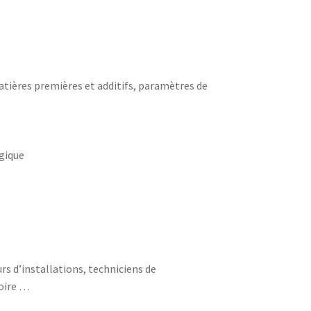
matières premières et additifs, paramètres de
ogique
s d’installations, techniciens de
toire …