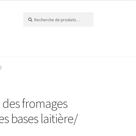
Recherche
Recherche
pour :
érieux Cheese Quest
L’ANFOPEIL
)
ompte
Nous contacter
 des fromages
s bases laitière/