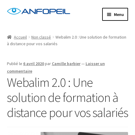
Aller
Aller
Menu
à
au
la
contenu
Accueil
navigation
Accueil
Non classé
Webalim 2.0 : Une solution de formation
à distance pour vos salariés
Actus
Centres de formation
Publié le
6 avril 2020
par
Camille barbier
—
Laisser un
commentaire
Webalim 2.0 : Une
Commande
solution de formation à
Confirm Subscription
distance pour vos salariés
Distanciel
Formations mixtes