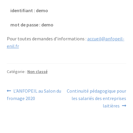
identifiant : demo
mot de passe : demo
Pour toutes demandes d’informations :
accueil@anfopeil-
enil.fr
Catégorie :
Non classé
Navigation
Article
Article
L’ANFOPEIL au Salon du
Continuité pédagogique pour
précédent :
suivant :
fromage 2020
les salariés des entreprises
de
laitières
l’article