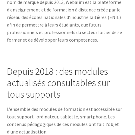
nom de marque depuis 2013, Webalim est la plateforme
Financements
d’enseignement et de formation à distance créée par le
réseau des écoles nationales d’industrie laitières (ENIL)
Règlement intérieur de l’ANFOPEIL
afin de permettre à leurs étudiants, aux futurs
professionnels et professionnels du secteur laitier de se
former et de développer leurs compétences.
Mon compte
Nous contacter
Depuis 2018 : des modules
Protection des données personnelles
actualisés consultables sur
Stages catalogue
tous supports
L’ensemble des modules de formation est accessible sur
tout support : ordinateur, tablette, smartphone. Les
contenus pédagogiques de ces modules ont fait l’objet
d’une actualisation.