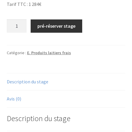
Tarif TTC : 1 284€
quantité
pré-réserver stage
de
N°33/Bases
de
technologie
Catégorie :
E. Produits laitiers frais
des
alternatives
végétales/
Description du stage
2026
(Poligny)
Avis (0)
Description du stage