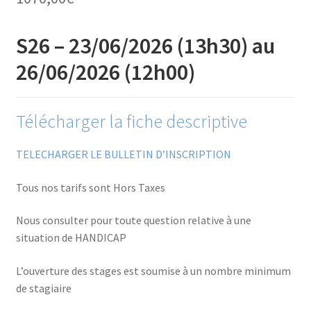
Financements
S26 – 23/06/2026 (13h30) au
Règlement intérieur de l’ANFOPEIL
26/06/2026 (12h00)
Mon compte
Télécharger la fiche descriptive
Nous contacter
TELECHARGER LE BULLETIN D’INSCRIPTION
Protection des données personnelles
Tous nos tarifs sont Hors Taxes
Stages catalogue
Nous consulter pour toute question relative à une
situation de HANDICAP
L’ouverture des stages est soumise à un nombre minimum
de stagiaire