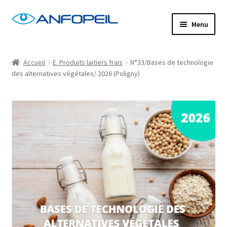
Aller
Aller
Menu
à
au
la
contenu
Accueil
navigation
Accueil
E. Produits laitiers frais
N°33/Bases de technologie
des alternatives végétales/ 2026 (Poligny)
Actus
Centres de formation
Commande
Confirm Subscription
Distanciel
Formations mixtes