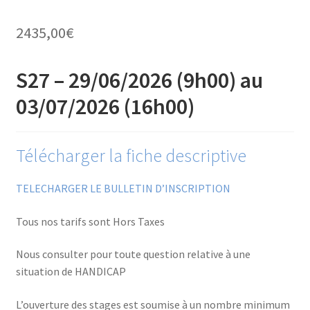
Financements
2435,00
€
Règlement intérieur de l’ANFOPEIL
S27 – 29/06/2026 (9h00) au
Mon compte
03/07/2026 (16h00)
Nous contacter
Télécharger la fiche descriptive
Protection des données personnelles
TELECHARGER LE BULLETIN D’INSCRIPTION
Stages catalogue
Tous nos tarifs sont Hors Taxes
Nous consulter pour toute question relative à une
situation de HANDICAP
L’ouverture des stages est soumise à un nombre minimum