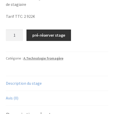
de stagiaire
Tarif TTC: 2 922€
quantité
pré-réserver stage
de
N°19/
Technologies
fromagères
Catégorie :
A.Technologie fromagère
internationales
"white
cheese"/
Description du stage
2026
(Mamirolle)
Avis (0)