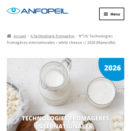
Aller
Aller
Menu
à
au
la
contenu
Accueil
navigation
Accueil
A.Technologie fromagère
N°19/ Technologies
fromagères internationales « white cheese »/ 2026 (Mamirolle)
Actus
Centres de formation
Commande
Confirm Subscription
Distanciel
Formations mixtes