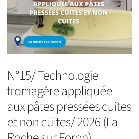
Jeu sérieux Cheese Quest
L’ANFOPEIL
Les formations en présentiel
Les projets de l’Anfopeil
N°15/ Technologie
Mentions légales
fromagère appliquée
Mes réservations
aux pâtes pressées cuites
Modalités
et non cuites/ 2026 (La
Conditions générales de ventes de l’ANFOPEIL
Roche sur Foron)