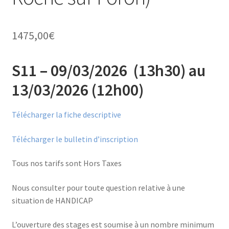
Financements
1475,00
€
Règlement intérieur de l’ANFOPEIL
S11 – 09/03/2026 (13h30) au
Mon compte
13/03/2026 (12h00)
Nous contacter
Télécharger la fiche descriptive
Protection des données personnelles
Télécharger le bulletin d’inscription
Stages catalogue
Tous nos tarifs sont Hors Taxes
Nous consulter pour toute question relative à une
situation de HANDICAP
L’ouverture des stages est soumise à un nombre minimum