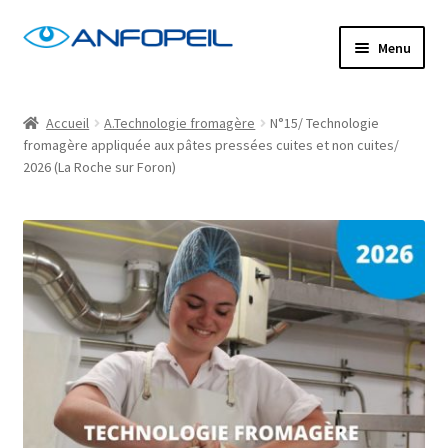
Aller
Aller
Menu
à
au
la
contenu
Accueil
navigation
Accueil
A.Technologie fromagère
N°15/ Technologie
fromagère appliquée aux pâtes pressées cuites et non cuites/
Actus
2026 (La Roche sur Foron)
Centres de formation
Commande
Confirm Subscription
Distanciel
Formations mixtes