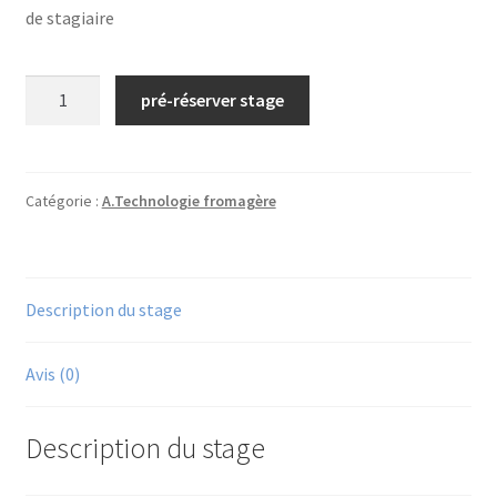
de stagiaire
quantité
pré-réserver stage
de
N°15/
Technologie
fromagère
Catégorie :
A.Technologie fromagère
appliquée
aux
pâtes
Description du stage
pressées
cuites
et
Avis (0)
non
cuites/
Description du stage
2026
(La