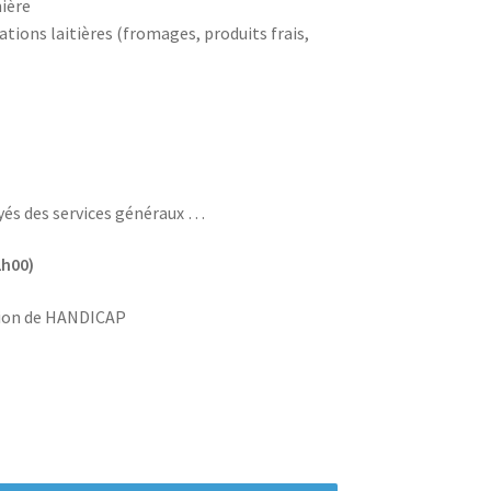
ière
tions laitières (fromages, produits frais,
és des services généraux …
2h00)
ation de HANDICAP