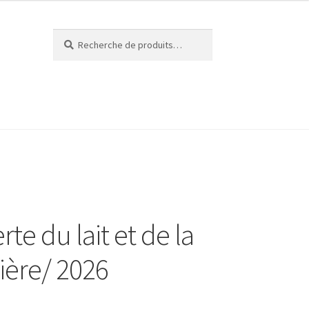
Recherche
Recherche
pour :
érieux Cheese Quest
L’ANFOPEIL
ompte
Nous contacter
te du lait et de la
tière/ 2026