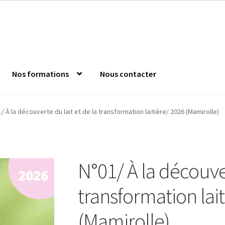
Nos formations
Nous contacter
nde
Confirm Subscription
Distanciel
Formations mixtes
Jeu s
/ À la découverte du lait et de la transformation laitière/ 2026 (Mamirolle)
 l’Anfopeil
Mentions légales
Mes réservations
Modalités
Mon c
N°01/ À la découver
es catalogue
transformation lai
(Mamirolle)