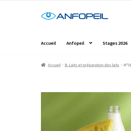
Aller
Aller
à
au
la
contenu
navigation
Accueil
Anfopeil
Stages 2026
Accueil
Actus
Centres de formation
Comma
Accueil
B. Laits et préparation des laits
N°01
Les formations en présentiel
Les projets de
Protection des données personnelles
Stag