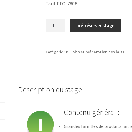
Tarif TTC : 780€
quantité
pré-réserver stage
de
N°01/
À
la
Catégorie :
B. Laits et préparation des laits
découverte
du
lait
et
Description du stage
de
la
transformation
Contenu général :
laitière/
2026
(Mamirolle)
Grandes familles de produits laiti