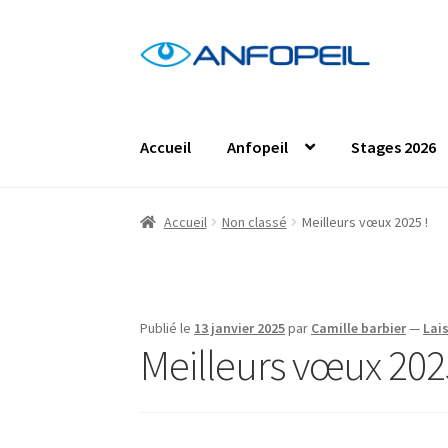
Aller
Aller
à
au
la
contenu
navigation
Accueil
Anfopeil
Stages 2026
Accueil
Actus
Centres de formation
Comma
Accueil
Non classé
Meilleurs vœux 2025 !
Les formations en présentiel
Les projets de
Protection des données personnelles
Stag
Publié le
13 janvier 2025
par
Camille barbier
—
Lai
Meilleurs vœux 202