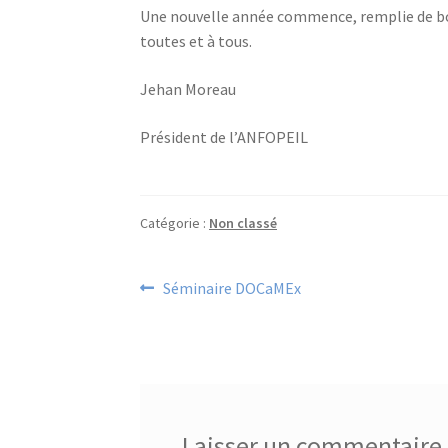
Une nouvelle année commence, remplie de bon
toutes et à tous.
Jehan Moreau
Président de l’ANFOPEIL
Catégorie :
Non classé
Navigation
Article
Séminaire DOCaMEx
précédent :
de
l’article
Laisser un commentaire