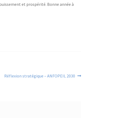
nouissement et prospérité. Bonne année à
Article
Réflexion stratégique – ANFOPEIL 2030
suivant :