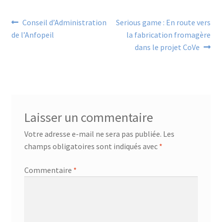
Navigation
Article
Article
Conseil d’Administration
Serious game : En route vers
précédent :
suivant :
de l’Anfopeil
la fabrication fromagère
de
dans le projet CoVe
l’article
Laisser un commentaire
Votre adresse e-mail ne sera pas publiée.
Les
champs obligatoires sont indiqués avec
*
Commentaire
*