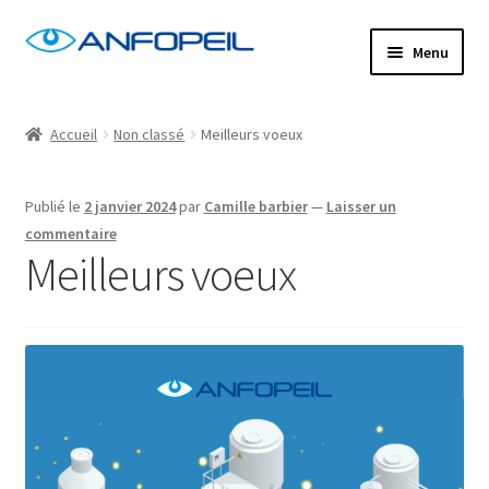
Aller
Aller
Menu
à
au
la
contenu
Accueil
navigation
Accueil
Non classé
Meilleurs voeux
Actus
Publié le
2 janvier 2024
par
Camille barbier
—
Laisser un
Centres de formation
commentaire
Meilleurs voeux
Commande
Confirm Subscription
Distanciel
Formations mixtes