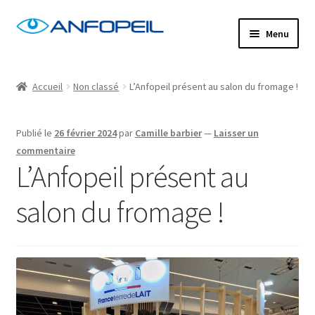
Aller
Aller
Menu
à
au
la
contenu
Accueil
navigation
Accueil
Non classé
L’Anfopeil présent au salon du fromage !
Actus
Publié le
26 février 2024
par
Camille barbier
—
Laisser un
Centres de formation
commentaire
L’Anfopeil présent au
Commande
salon du fromage !
Confirm Subscription
Distanciel
Formations mixtes