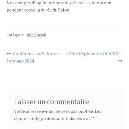
Nos chargés d’ingénierie seront présents sur le stand
Financements
pendant toute la durée du Salon.
Règlement intérieur de l’ANFOPEIL
Catégorie :
Non classé
Mon compte
Navigation
Article
Article
Conférence au Salon du
« Offre Régionale » OCAPIAT :
Nous contacter
précédent :
suivant :
fromage 2024
de
Protection des données personnelles
l’article
Stages catalogue
Laisser un commentaire
Votre adresse e-mail ne sera pas publiée.
Les
champs obligatoires sont indiqués avec
*