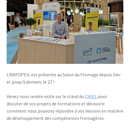
Jeu sérieux Cheese Quest
L’ANFOPEIL
Les formations en présentiel
Les projets de l’Anfopeil
Mentions légales
L’ANFOPEIL est présente au Salon du Fromage depuis hier
et jusqu’à demain, le 27 !
Mes réservations
Venez nous rendre visite sur le stand du
CNIEL
pour
discuter de vos projets de formations et découvrir
Modalités
comment nous pouvons répondre à vos besoins en matière
de développement des compétences fromagères.
Conditions générales de ventes de l’ANFOPEIL