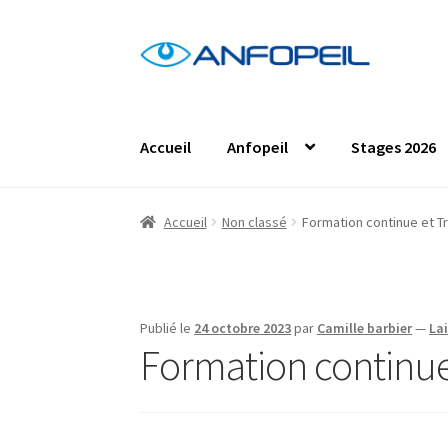
Aller
Aller
à
au
la
contenu
navigation
Accueil
Anfopeil
Stages 2026
Accueil
Actus
Centres de formation
Comma
Accueil
Non classé
Formation continue et Tr
Les formations en présentiel
Les projets de
Protection des données personnelles
Stag
Publié le
24 octobre 2023
par
Camille barbier
—
La
Formation continue 