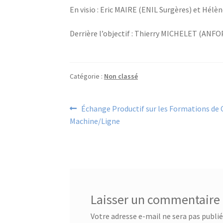
En visio : Eric MAIRE (ENIL Surgères) et Hélè
Derrière l’objectif : Thierry MICHELET (ANFO
Catégorie :
Non classé
Navigation
Article
Échange Productif sur les Formations de
précédent :
Machine/Ligne
de
l’article
Laisser un commentaire
Votre adresse e-mail ne sera pas publié