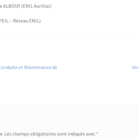
ne ALBOUY (ENIL Aurillac)
PEIL – Réseau ENIL)
Art
 Conduite et Maintenance de
Ve
sui
e.
Les champs obligatoires sont indiqués avec
*