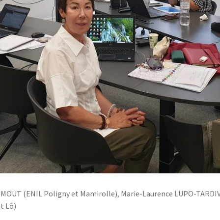
 FRIMOUT (ENIL Poligny et Mamirolle), Marie-Laurence LUPO-TARDIV
t Lô)