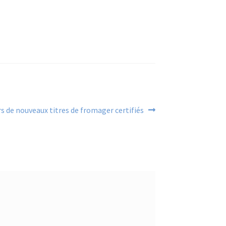
icle
rs de nouveaux titres de fromager certifiés
vant :