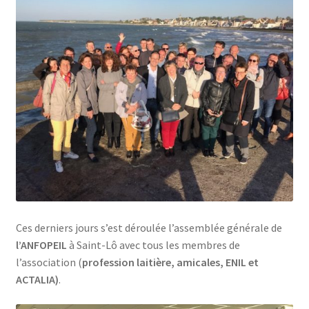
Jeu sérieux Cheese Quest
L’ANFOPEIL
Les formations en présentiel
Les projets de l’Anfopeil
Mentions légales
Mes réservations
Ces derniers jours s’est déroulée l’assemblée générale de
l’ANFOPEIL
à Saint-Lô avec tous les membres de
Modalités
l’association (
profession laitière, amicales, ENIL et
ACTALIA)
.
Conditions générales de ventes de l’ANFOPEIL