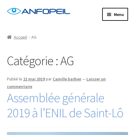
Aller
Aller
Menu
à
au
la
contenu
Accueil
navigation
Accueil
AG
Actus
Catégorie :
AG
Centres de formation
Commande
Publié le
21 mai 2019
par
Camille barbier
—
Laisser un
commentaire
Assemblée générale
Confirm Subscription
2019 à l’ENIL de Saint-Lô
Distanciel
Formations mixtes