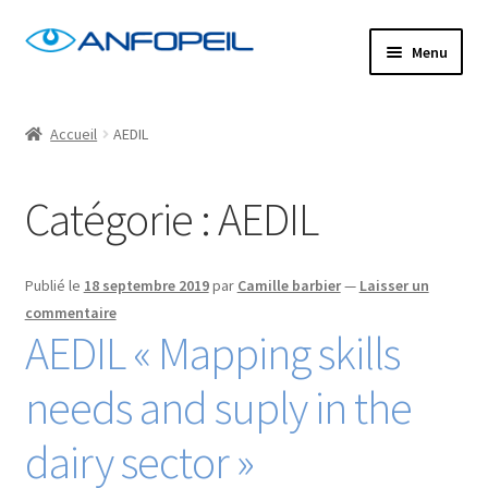
Aller
Aller
Menu
à
au
la
contenu
Accueil
navigation
Accueil
AEDIL
Actus
Catégorie :
AEDIL
Centres de formation
Commande
Publié le
18 septembre 2019
par
Camille barbier
—
Laisser un
commentaire
AEDIL « Mapping skills
Confirm Subscription
needs and suply in the
Distanciel
dairy sector »
Formations mixtes