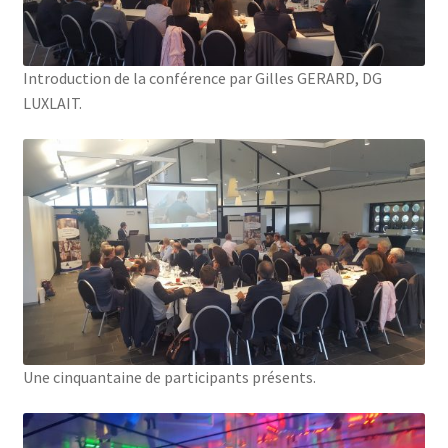
Financements
Règlement intérieur de l’ANFOPEIL
Introduction de la conférence par Gilles GERARD, DG
LUXLAIT.
Mon compte
Nous contacter
Protection des données personnelles
Stages catalogue
Une cinquantaine de participants présents.