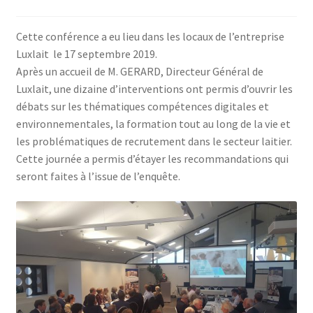
Jeu sérieux Cheese Quest
Cette conférence a eu lieu dans les locaux de l’entreprise
Luxlait le 17 septembre 2019.
L’ANFOPEIL
Après un accueil de M. GERARD, Directeur Général de
Luxlait, une dizaine d’interventions ont permis d’ouvrir les
Les formations en présentiel
débats sur les thématiques compétences digitales et
environnementales, la formation tout au long de la vie et
Les projets de l’Anfopeil
les problématiques de recrutement dans le secteur laitier.
Cette journée a permis d’étayer les recommandations qui
Mentions légales
seront faites à l’issue de l’enquête.
Mes réservations
Modalités
Conditions générales de ventes de l’ANFOPEIL