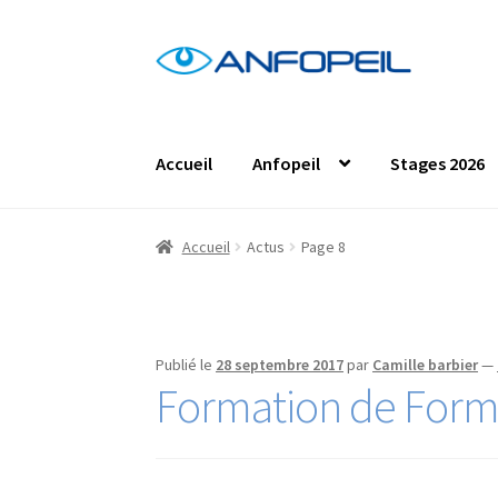
Aller
Aller
à
au
la
contenu
navigation
Accueil
Anfopeil
Stages 2026
Accueil
Actus
Centres de formation
Comma
Accueil
Actus
Page 8
Les formations en présentiel
Les projets de
Protection des données personnelles
Stag
Publié le
28 septembre 2017
par
Camille barbier
—
Formation de Form