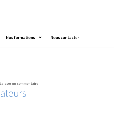
Nos formations
Nous contacter
nde
Confirm Subscription
Distanciel
Formations mixtes
Jeu s
 l’Anfopeil
Mentions légales
Mes réservations
Modalités
Mon c
es catalogue
Laisser un commentaire
ateurs