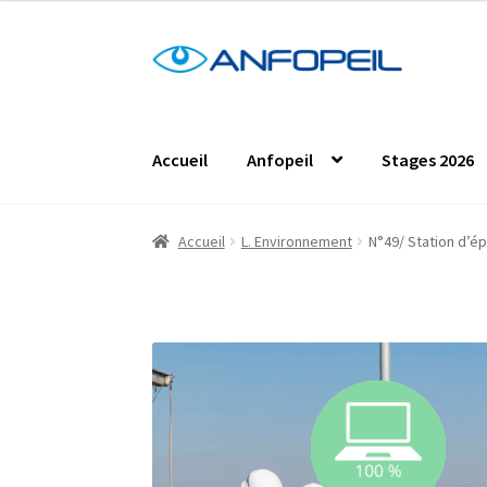
Aller
Aller
à
au
la
contenu
navigation
Accueil
Anfopeil
Stages 2026
Accueil
Actus
Centres de formation
Comma
Accueil
L. Environnement
N°49/ Station d’ép
Les formations en présentiel
Les projets de
Protection des données personnelles
Stag