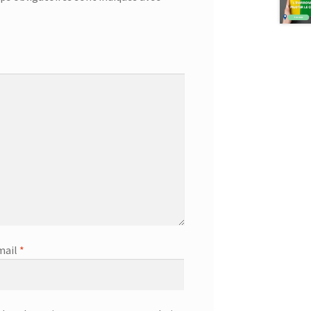
mail
*