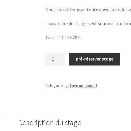
Nous consulter pour toute question relati
L’ouverture des stages est soumise à un n
Tarif TTC : 1 620 €
quantité
pré-réserver stage
de
N°49/
Station
d'épuration
Catégorie :
L. Environnement
dans
la
transformation
laitière
Description du stage
et
alimentaire/