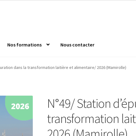
Nos formations
Nous contacter
nde
Confirm Subscription
Distanciel
Formations mixtes
Jeu s
uration dans la transformation laitière et alimentaire/ 2026 (Mamirolle)
 l’Anfopeil
Mentions légales
Mes réservations
Modalités
Mon c
N°49/ Station d’ép
es catalogue
transformation lait
2026 (Mamirolle)