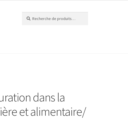
Recherche
Recherche
pour :
érieux Cheese Quest
L’ANFOPEIL
ompte
Nous contacter
uration dans la
ière et alimentaire/