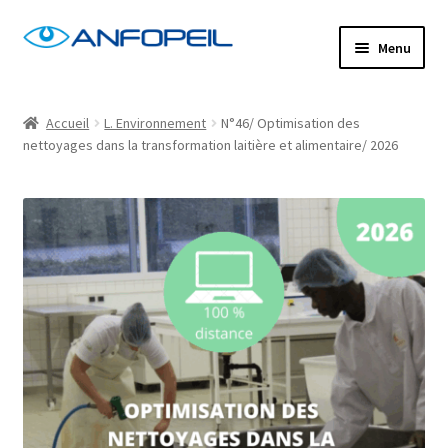
Aller
Aller
Menu
à
au
la
contenu
Accueil
navigation
Accueil
L. Environnement
N°46/ Optimisation des
nettoyages dans la transformation laitière et alimentaire/ 2026
Actus
Centres de formation
Commande
Confirm Subscription
Distanciel
Formations mixtes