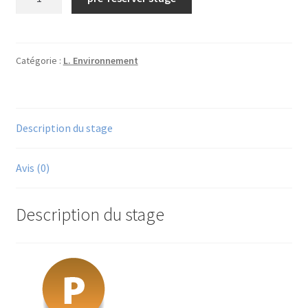
de
N°46/
Optimisation
des
Catégorie :
L. Environnement
nettoyages
dans
la
Description du stage
transformation
laitière
et
Avis (0)
alimentaire/
2026
Description du stage