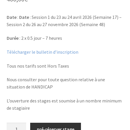
Financements
Date
:
Date
: Session 1 du 23 au 24 avril 2026 (Semaine 17) –
Règlement intérieur de l’ANFOPEIL
Session 2 du 26 au 27 novembre 2026 (Semaine 48)
Durée
: 2 x 0.5 jour – 7 heures
Mon compte
Télécharger le bulletin d’inscription
Nous contacter
Tous nos tarifs sont Hors Taxes
Protection des données personnelles
Nous consulter pour toute question relative à une
Stages catalogue
situation de HANDICAP
L’ouverture des stages est soumise à un nombre minimum
de stagiaire
quantité
pré-réserver stage