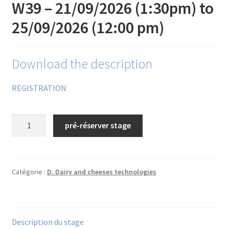
W39 – 21/09/2026 (1:30pm) to
Financements
25/09/2026 (12:00 pm)
Règlement intérieur de l’ANFOPEIL
Download the description
Mon compte
REGISTRATION
Nous contacter
quantité
Protection des données personnelles
pré-réserver stage
de
N°28/
Stages catalogue
Processed
cheese
Catégorie :
D. Dairy and cheeses technologies
technology/
2026
(Mamirolle)
Description du stage