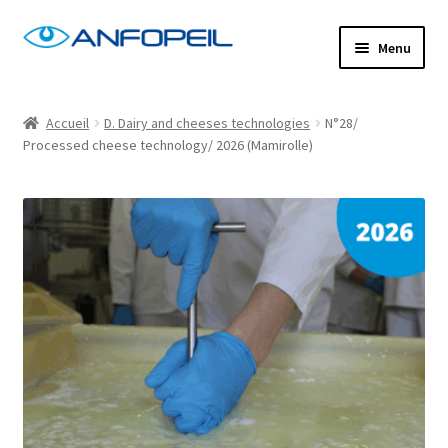
Aller
Aller
Menu
à
au
la
contenu
Accueil
navigation
Accueil
D. Dairy and cheeses technologies
N°28/
Processed cheese technology/ 2026 (Mamirolle)
Actus
Centres de formation
Commande
Confirm Subscription
Distanciel
Formations mixtes