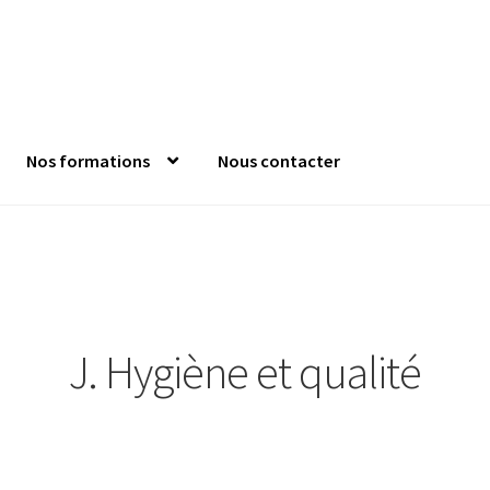
Nos formations
Nous contacter
nde
Confirm Subscription
Distanciel
Formations mixtes
Jeu s
 l’Anfopeil
Mentions légales
Mes réservations
Modalités
Mon c
J. Hygiène et qualité
es catalogue