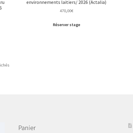
cru
environnements laitiers/ 2026 (Actalia)
6
470,00
€
Réserver stage
fichés
Panier